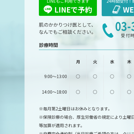
24時間受付！
LINEもご利用できます
LINEで予約
W
03-
肌のかかりつけ医として、
なんでもご相談ください。
受付時
診療時間
月
火
水
木
9:00～13:00
○
○
○
○
14:00～18:00
○
○
○
○
※毎月第2土曜日はお休みとなります。
※保険診療の場合、厚生労働省の規定により土曜日1
等加算が適用されます。
※自費完全予約制（当日診療ご希望の方は、クリ