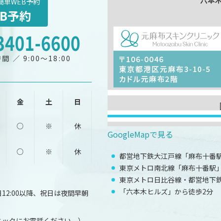
簡単WEB予約
EB予約
3401-6600
間 ／ 9:00～18:00
金
土
日
○
※
休
GoogleMapで見る
○
※
休
都営地下鉄大江戸線「麻布十番駅
東京メトロ南北線「麻布十番駅」
東京メトロ日比谷線・都営地下鉄
「六本木ヒルズ」から徒歩2分
2:00以降、祝日は夜間早朝
ニックにお電話ください。）