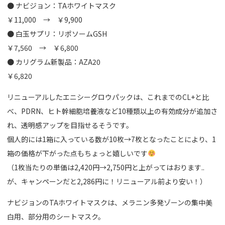
● ナビジョン：TAホワイトマスク
￥11,000 → ￥9,900
● 白玉サプリ：リポソームGSH
￥7,560 → ￥6,800
● カリグラム新製品：AZA20
￥6,820
リニューアルしたエニシーグロウパックは、これまでのCL+と比
べ、PDRN、ヒト幹細胞培養液など10種類以上の有効成分が追加さ
れ、透明感アップを目指せるそうです。
個人的には1箱に入っている数が10枚→7枚となったことにより、1
箱の価格が下がった点もちょっと嬉しいです
（1枚当たりの単価は2,420円→2,750円と上がってはおります..
が、キャンペーンだと2,286円に！リニューアル前より安い！）
ナビジョンのTAホワイトマスクは、メラニン多発ゾーンの集中美
白用、部分用のシートマスク。