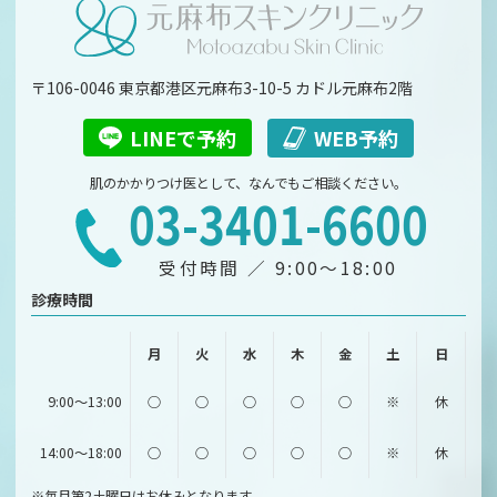
〒106-0046 東京都港区元麻布3-10-5 カドル元麻布2階
LINEで予約
WEB予約
肌のかかりつけ医として、
なんでもご相談ください。
03-3401-6600
受付時間 ／ 9:00～18:00
診療時間
月
火
水
木
金
土
日
9:00～13:00
○
○
○
○
○
※
休
14:00～18:00
○
○
○
○
○
※
休
※毎月第2土曜日はお休みとなります。