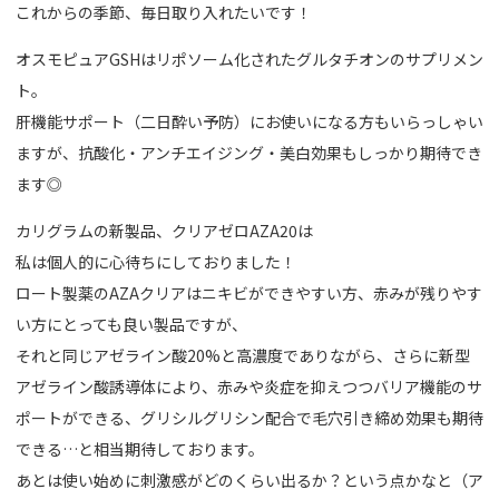
これからの季節、毎日取り入れたいです！
オスモピュアGSHはリポソーム化されたグルタチオンのサプリメン
ト。
肝機能サポート（二日酔い予防）にお使いになる方もいらっしゃい
ますが、抗酸化・アンチエイジング・美白効果もしっかり期待でき
ます◎
カリグラムの新製品、クリアゼロAZA20は
私は個人的に心待ちにしておりました！
ロート製薬のAZAクリアはニキビができやすい方、赤みが残りやす
い方にとっても良い製品ですが、
それと同じアゼライン酸20%と高濃度でありながら、さらに新型
アゼライン酸誘導体により、赤みや炎症を抑えつつバリア機能のサ
ポートができる、グリシルグリシン配合で毛穴引き締め効果も期待
できる…と相当期待しております。
あとは使い始めに刺激感がどのくらい出るか？という点かなと（ア